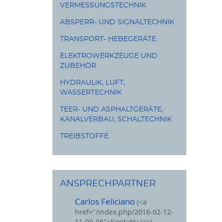
VERMESSUNGSTECHNIK
Motörsägen
ABSPERR- UND SIGNALTECHNIK
TRANSPORT- HEBEGERÄTE
ELEKTROWERKZEUGE UND
ZUBEHÖR
HYDRAULIK, LUFT,
WASSERTECHNIK
TEER- UND ASPHALTGERÄTE,
KANALVERBAU, SCHALTECHNIK
TREIBSTOFFE
ANSPRECHPARTNER
Carlos Feliciano
(<a
href="/index.php/2016-02-12-
11-00-06">Kontakt</a>)