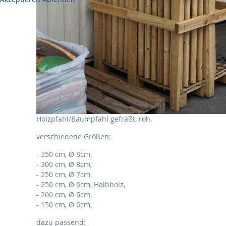
Holzpfahl/Baumpfahl gefräßt, roh.
verschiedene Größen:
- 350 cm, Ø 8cm,
- 300 cm, Ø 8cm,
- 250 cm, Ø 7cm,
- 250 cm, Ø 6cm, Halbholz,
- 200 cm, Ø 6cm,
- 150 cm, Ø 6cm,
dazu passend: