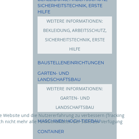
SICHERHEITSTECHNIK, ERSTE
HILFE
WEITERE INFORMATIONEN:
BEKLEIDUNG, ARBEITSSCHUTZ,
SICHERHEITSTECHNIK, ERSTE
HILFE
Schuhe
BAUSTELLENEINRICHTUNGEN
Bekleidung
GARTEN- UND
LANDSCHAFTSBAU
Arbeitsschutz
WEITERE INFORMATIONEN:
GARTEN- UND
LANDSCHAFTSBAU
ese Website und die Nutzererfahrung zu verbessern (Tracking
Rasenmäher
MASCHINEN HOCH-TIEFBAU
h nicht mehr alle Funktionalitäten der Seite zur Verfügung
Freischneider
CONTAINER
Akkus