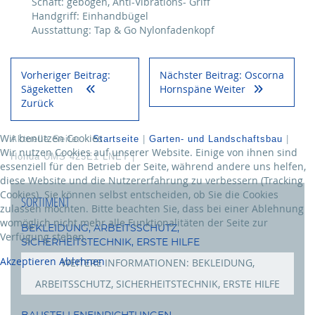
Schaft: gebogen, Anti-Vibrations- Griff
Handgriff: Einhandbügel
Ausstattung: Tap & Go Nylonfadenkopf
Vorheriger Beitrag:
Nächster Beitrag: Oscorna
Sägeketten
Hornspäne
Weiter
Zurück
Wir benutzen Cookies
Aktuelle Seite:
Startseite
Garten- und Landschaftsbau
Wir nutzen Cookies auf unserer Website. Einige von ihnen sind
Honda UMS 425E1 LNET
essenziell für den Betrieb der Seite, während andere uns helfen,
diese Website und die Nutzererfahrung zu verbessern (Tracking
Cookies). Sie können selbst entscheiden, ob Sie die Cookies
SORTIMENT
zulassen möchten. Bitte beachten Sie, dass bei einer Ablehnung
womöglich nicht mehr alle Funktionalitäten der Seite zur
BEKLEIDUNG, ARBEITSSCHUTZ,
Verfügung stehen.
SICHERHEITSTECHNIK, ERSTE HILFE
Akzeptieren
Ablehnen
WEITERE INFORMATIONEN: BEKLEIDUNG,
ARBEITSSCHUTZ, SICHERHEITSTECHNIK, ERSTE HILFE
Schuhe
BAUSTELLENEINRICHTUNGEN