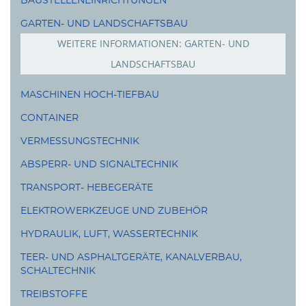
Bekleidung
GARTEN- UND LANDSCHAFTSBAU
Arbeitsschutz
WEITERE INFORMATIONEN: GARTEN- UND
LANDSCHAFTSBAU
Rasenmäher
MASCHINEN HOCH-TIEFBAU
Freischneider
CONTAINER
Akkus
VERMESSUNGSTECHNIK
Motörsägen
ABSPERR- UND SIGNALTECHNIK
TRANSPORT- HEBEGERÄTE
ELEKTROWERKZEUGE UND ZUBEHÖR
HYDRAULIK, LUFT, WASSERTECHNIK
TEER- UND ASPHALTGERÄTE, KANALVERBAU,
SCHALTECHNIK
TREIBSTOFFE