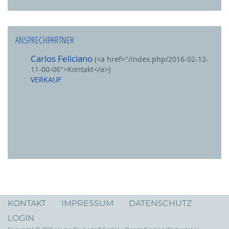
ANSPRECHPARTNER
Carlos Feliciano
(<a href="/index.php/2016-02-12-
11-00-06">Kontakt</a>)
VERKAUF
KONTAKT
IMPRESSUM
DATENSCHUTZ
LOGIN