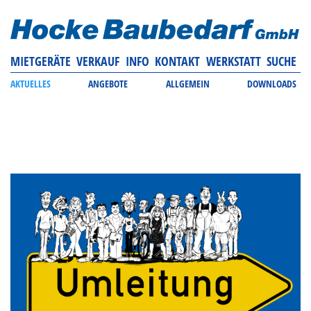
MIETGERÄTE
VERKAUF
INFO
KONTAKT
WERKSTATT
SUCHE
AKTUELLES
ANGEBOTE
ALLGEMEIN
DOWNLOADS