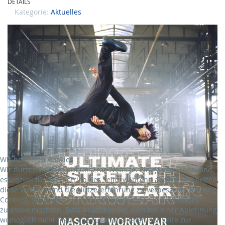
DETAILS
Kategorie:
Aktuelles
Wir benutzen Cookies
Wir nutzen Cookies auf unserer Website. Einige von ihnen sind
essenziell für den Betrieb der Seite, während andere uns helfen,
diese Website und die Nutzererfahrung zu verbessern (Tracking
Cookies). Sie können selbst entscheiden, ob Sie die Cookies
zulassen möchten. Bitte beachten Sie, dass bei einer Ablehnung
womöglich nicht mehr alle Funktionalitäten der Seite zur