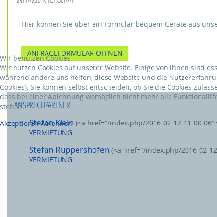
Hier können Sie über ein Formular bequem Geräte aus uns
ANFRAGEFORMULAR ÖFFNEN
Wir benutzen Cookies
Wir nutzen Cookies auf unserer Website. Einige von ihnen sind esse
während andere uns helfen, diese Website und die Nutzererfahru
Cookies). Sie können selbst entscheiden, ob Sie die Cookies zulass
dass bei einer Ablehnung womöglich nicht mehr alle Funktionalitä
ANSPRECHPARTNER
stehen.
Stefan Klein
(<a href="/index.php/2016-02-12-11-00-06"
Akzeptieren
Ablehnen
VERMIETUNG
Stefan Ruppershofen
(<a href="/index.php/2016-02-12
VERMIETUNG