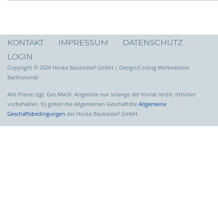
KONTAKT
IMPRESSUM
DATENSCHUTZ
LOGIN
Copyright © 2026 Hocke Baubedarf GmbH | Design/Coding Werbeatelier
Bartholomäi
Alle Preise zzgl. Ges.MwSt. Angebote nur solange der Vorrat reicht. Irrtümer
vorbehalten. Es gelten die Allgemeinen Geschäftsbe
Allgemeine
Geschäftsbedingungen
der Hocke Baubedarf GmbH.