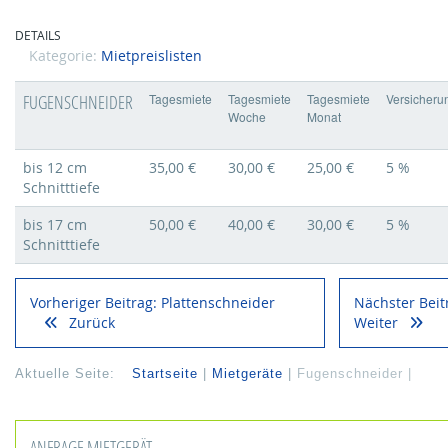
DETAILS
Kategorie:
Mietpreislisten
FUGENSCHNEIDER
Tagesmiete
Tagesmiete
Tagesmiete
Versicheru
Woche
Monat
bis 12 cm
35,00 €
30,00 €
25,00 €
5 %
Schnitttiefe
bis 17 cm
50,00 €
40,00 €
30,00 €
5 %
Schnitttiefe
Vorheriger Beitrag: Plattenschneider
Nächster Beit
Zurück
Weiter
Aktuelle Seite:
Startseite
Mietgeräte
Fugenschneider
ANFRAGE MIETGERÄT