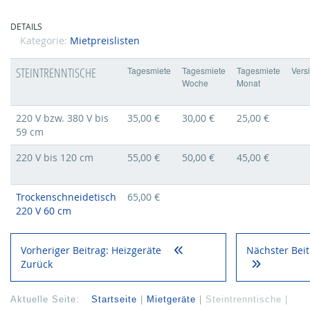
DETAILS
Kategorie:
Mietpreislisten
STEINTRENNTISCHE
Tagesmiete
Tagesmiete
Tagesmiete
Vers
Woche
Monat
220 V bzw. 380 V bis
35,00 €
30,00 €
25,00 €
59 cm
220 V bis 120 cm
55,00 €
50,00 €
45,00 €
Trockenschneidetisch
65,00 €
220 V 60 cm
Vorheriger Beitrag: Heizgeräte
Nächster Beit
Zurück
Aktuelle Seite:
Startseite
Mietgeräte
Steintrenntische