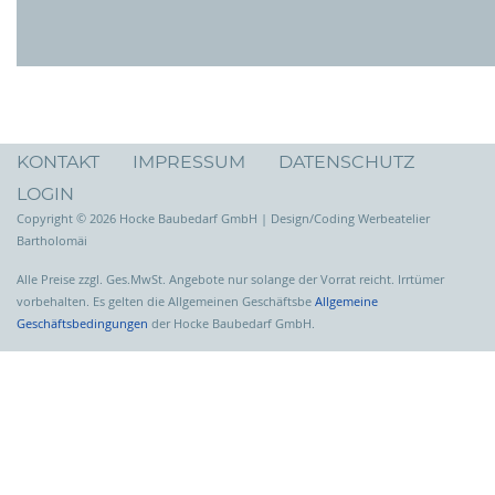
KONTAKT
IMPRESSUM
DATENSCHUTZ
LOGIN
Copyright © 2026 Hocke Baubedarf GmbH | Design/Coding Werbeatelier
Bartholomäi
Alle Preise zzgl. Ges.MwSt. Angebote nur solange der Vorrat reicht. Irrtümer
vorbehalten. Es gelten die Allgemeinen Geschäftsbe
Allgemeine
Geschäftsbedingungen
der Hocke Baubedarf GmbH.