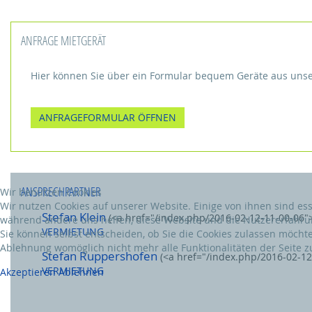
ANFRAGE MIETGERÄT
Hier können Sie über ein Formular bequem Geräte aus uns
ANFRAGEFORMULAR ÖFFNEN
ANSPRECHPARTNER
Wir benutzen Cookies
Wir nutzen Cookies auf unserer Website. Einige von ihnen sind esse
Stefan Klein
(<a href="/index.php/2016-02-12-11-00-06"
während andere uns helfen, diese Website und die Nutzererfahrun
VERMIETUNG
Sie können selbst entscheiden, ob Sie die Cookies zulassen möchten
Ablehnung womöglich nicht mehr alle Funktionalitäten der Seite z
Stefan Ruppershofen
(<a href="/index.php/2016-02-12
VERMIETUNG
Akzeptieren
Ablehnen