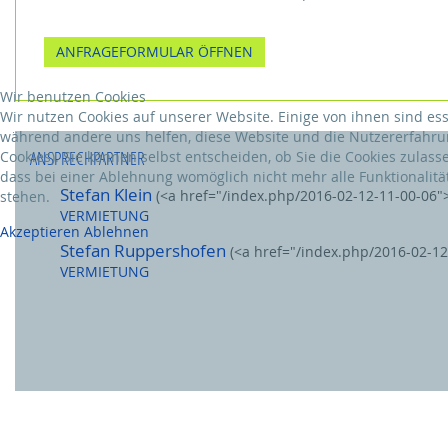
ANFRAGEFORMULAR ÖFFNEN
Wir benutzen Cookies
Wir nutzen Cookies auf unserer Website. Einige von ihnen sind esse
während andere uns helfen, diese Website und die Nutzererfahru
ANSPRECHPARTNER
Cookies). Sie können selbst entscheiden, ob Sie die Cookies zulass
dass bei einer Ablehnung womöglich nicht mehr alle Funktionalitä
Stefan Klein
(<a href="/index.php/2016-02-12-11-00-06"
stehen.
VERMIETUNG
Akzeptieren
Ablehnen
Stefan Ruppershofen
(<a href="/index.php/2016-02-12
VERMIETUNG