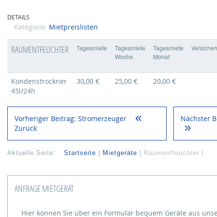
DETAILS
Kategorie:
Mietpreislisten
RAUMENTFEUCHTER
Tagesmiete
Tagesmiete
Tagesmiete
Versiche
Woche
Monat
Kondenstrockner
30,00 €
25,00 €
20,00 €
45l/24h
Vorheriger Beitrag: Stromerzeuger
Nächster B
Zurück
Aktuelle Seite:
Startseite
Mietgeräte
Raumentfeuchter
ANFRAGE MIETGERÄT
Hier können Sie über ein Formular bequem Geräte aus uns