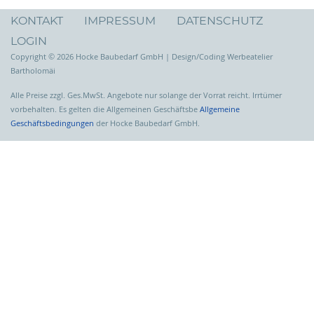
KONTAKT
IMPRESSUM
DATENSCHUTZ
LOGIN
Copyright © 2026 Hocke Baubedarf GmbH | Design/Coding Werbeatelier
Bartholomäi
Alle Preise zzgl. Ges.MwSt. Angebote nur solange der Vorrat reicht. Irrtümer
vorbehalten. Es gelten die Allgemeinen Geschäftsbe
Allgemeine
Geschäftsbedingungen
der Hocke Baubedarf GmbH.